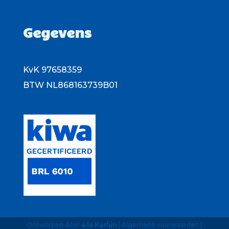
Gegevens
KvK 97658359
BTW NL868163739B01
Ontworpen door
à la Karlijn
| Algemene voorwaarden |